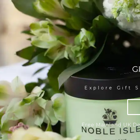
G
Explore Gift 
Free Mainland UK Del